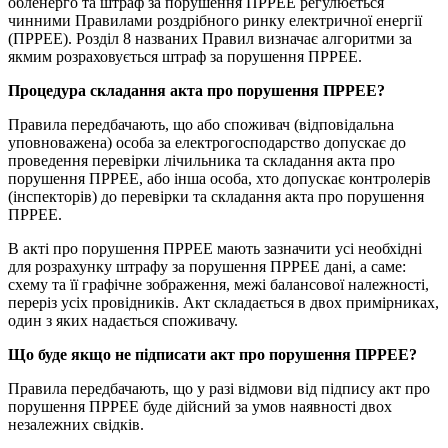
обленерго та штраф за порушення ПРРЕЕ регулюється
чинними Правилами роздрібного ринку електричної енергії
(ПРРЕЕ). Розділ 8 названих Правил визначає алгоритми за
якмим розраховується штраф за порушення ПРРЕЕ.
Процедура складання акта про порушення ПРРЕЕ?
Правила передбачають, що або споживач (відповідальна
уповноважена) особа за електрогосподарство допускає до
проведення перевірки лічильника та складання акта про
порушення ПРРЕЕ, або інша особа, хто допускає контролерів
(інспекторів) до перевірки та складання акта про порушення
ПРРЕЕ.
В акті про порушення ПРРЕЕ мають зазначити усі необхідні
для розрахунку штрафу за порушення ПРРЕЕ дані, а саме:
схему та її графічне зображення, межі балансової належності,
переріз усіх провідників. Акт складається в двох примірниках,
один з яких надається споживачу.
Що буде якщо не підписати акт про порушення ПРРЕЕ?
Правила передбачають, що у разі відмови від підпису акт про
порушення ПРРЕЕ буде дійсний за умов наявності двох
незалежних свідків.