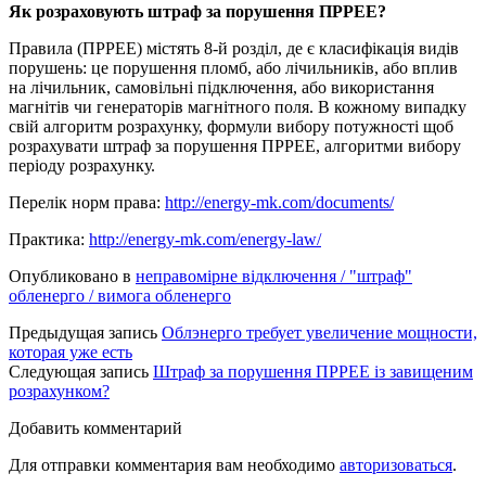
Як розраховують штраф за порушення ПРРЕЕ?
Правила (ПРРЕЕ) містять 8-й розділ, де є класифікація видів
порушень: це порушення пломб, або лічильників, або вплив
на лічильник, самовільні підключення, або використання
магнітів чи генераторів магнітного поля. В кожному випадку
свій алгоритм розрахунку, формули вибору потужності щоб
розрахувати штраф за порушення ПРРЕЕ, алгоритми вибору
періоду розрахунку.
Перелік норм права:
http://energy-mk.com/documents/
Практика:
http://energy-mk.com/energy-law/
Опубликовано в
неправомірне відключення / "штраф"
обленерго / вимога обленерго
Предыдущая запись
Облэнерго требует увеличение мощности,
которая уже есть
Следующая запись
Штраф за порушення ПРРЕЕ із завищеним
розрахунком?
Добавить комментарий
Для отправки комментария вам необходимо
авторизоваться
.